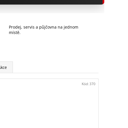
H
Prodej, servis a půjčovna na jednom
místě.
Akce
Kód:
370