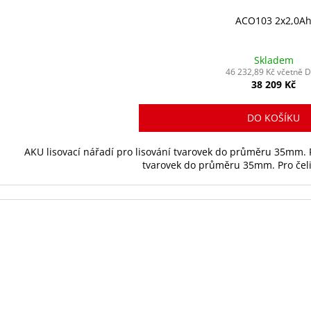
ACO103 2x2,0A
Skladem
46 232,89 Kč včetně 
38 209 Kč
DO KOŠÍKU
AKU lisovací nářadí pro lisování tvarovek do průměru 35mm. Pr
tvarovek do průměru 35mm. Pro čelist