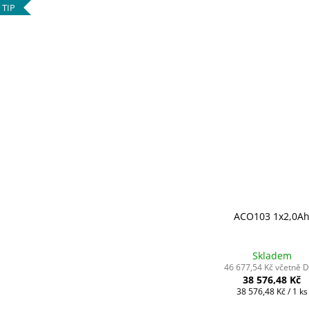
S
TIP
S
ACO103 1x2,0A
Skladem
46 677,54 Kč včetně 
38 576,48 Kč
Měrná
38 576,48 Kč / 1 ks
cena: