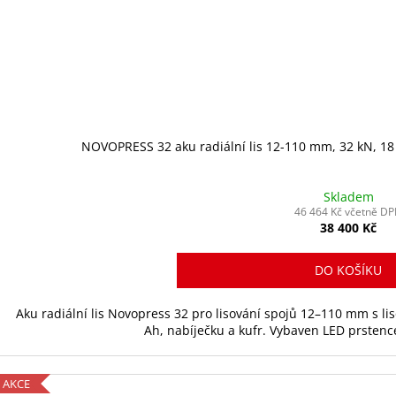
á
ř
a
d
í
NOVOPRESS 32 aku radiální lis 12-110 mm, 32 kN, 18 
N
Skladem
O
46 464 Kč včetně D
38 400 Kč
V
O
DO KOŠÍKU
P
Aku radiální lis Novopress 32 pro lisování spojů 12–110 mm s li
Ah, nabíječku a kufr. Vybaven LED prstenc
R
E
AKCE