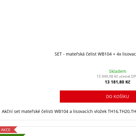
SET - mateřská čelist WB104 + 4x lisovac
Skladem
15 949,98 Kč včetně D
13 181,80 Kč
DO KOŠÍKU
Akční set mateřské čelisti WB104 a lisovacích vložek TH16,TH20,T
AKCE