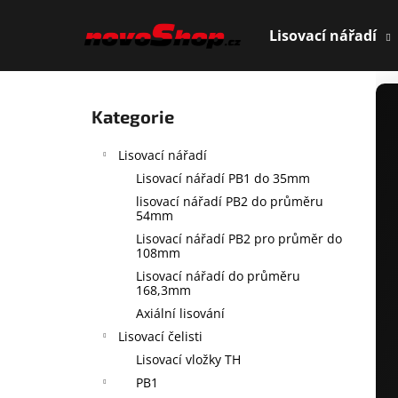
K
Přejít
na
o
Lisovací nářadí
obsah
Zpět
Zpět
š
do
do
í
P
obchodu
obchodu
k
o
Přeskočit
Kategorie
s
kategorie
t
Lisovací nářadí
r
Lisovací nářadí PB1 do 35mm
a
lisovací nářadí PB2 do průměru
n
54mm
n
Lisovací nářadí PB2 pro průměr do
108mm
í
Lisovací nářadí do průměru
p
168,3mm
a
Axiální lisování
n
Lisovací čelisti
e
Lisovací vložky TH
l
PB1