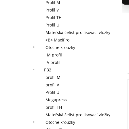
NOVOPRESS 32 AKU RADIÁLNÍ LIS 12-
Profil M
110 MM, 32 KN, 18 V, AKUMULÁTOR 2,0
Profil V
AH, NABÍJEČKA, KUFR
Profil TH
38 400 Kč
Profil U
Mateřská čelist pro lisovací vložky
>B< MaxiPro
Otočné kroužky
M profil
V profil
PB2
profil M
profil V
Profil U
Megapress
profil TH
Mateřská čelist pro lisovací vložky
Otočné kroužky