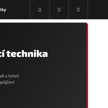
Hledat
Přihlášení
Nákupní
ňky
Obchodní podmínky
Kontakty
Novink
košík
cí technika
í a čelistí
půjčení
Následující