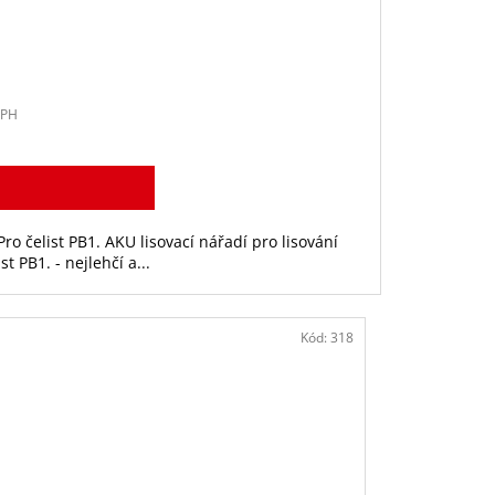
h
DPH
o čelist PB1. AKU lisovací nářadí pro lisování
 PB1. - nejlehčí a...
Kód:
318