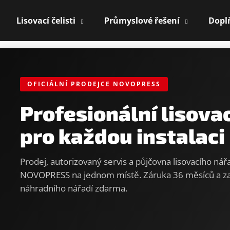
Lisovací čelisti
Průmyslové řešení
Dopl
P
Co potřebujete najít?
r
o
OFICIÁLNÍ PRODEJCE NOVOPRESS
HLEDAT
f
Profesionální lisova
e
pro každou instalaci
s
Doporučujeme
i
Prodej, autorizovaný servis a půjčovna lisovacího nářad
NOVOPRESS na jednom místě. Záruka 36 měsíců a za
o
náhradního nářadí zdarma.
n
á