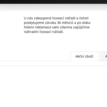
EFP203
ACO103 1X2,0A
l
22 300 Kč
38 576,48 Kč
n
U nás zakoupené lisovací nářadí a čelisti
í
poskytujeme záruku 36 měsíců a po dobu
řešení reklamace vám zdarma zapůjčíme
l
náhradní lisovací nářadí.
i
s
o
Akční zboží
v
a
c
í
n