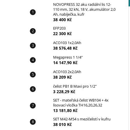
NOVOPRESS 32 aku radiální lis 12-
110 mm, 32 kN, 18 V, akumulátor 2,0
Ah, nabíječka, kufr
38 400 Kč
EFP203
22 300 Kč
ACO103 1x2,0Ah
38 576,48 Kč
Megapress 1 1/4"
14 147,90 Kč
ACO103 2x2,0Ah
38 209 Kč
čelist PB1 B Maxi pro 1/2"
3 228,29 Kč
SET - mateřská čelist WB104 + 4x
lisovací vložka TH16,20,26,32
13 181,80 Kč
SET M42-M54 s mezičelistí v kufru
38 010 Kč