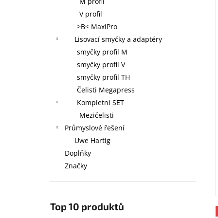
M profil
V profil
>B< MaxiPro
Lisovací smyčky a adaptéry
smyčky profil M
smyčky profil V
smyčky profil TH
Čelisti Megapress
Kompletní SET
Mezičelisti
Průmyslové řešení
Uwe Hartig
Doplňky
Značky
Top 10 produktů