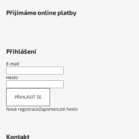
Z
l
á
á
Přijímáme online platby
d
p
a
a
c
t
í
í
p
r
Přihlášení
v
k
E-mail
y
v
Heslo
ý
p
i
PŘIHLÁSIT SE
s
Nová registrace
Zapomenuté heslo
u
Kontakt