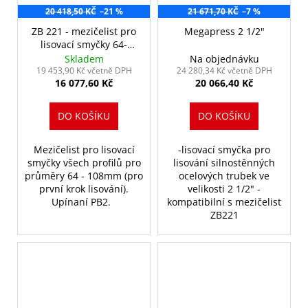
20 418,50 KČ
–21 %
21 671,70 KČ
–7 %
ZB 221 - mezičelist pro
Megapress 2 1/2"
lisovací smyčky 64-
108mm
Skladem
Na objednávku
19 453,90 Kč včetně DPH
24 280,34 Kč včetně DPH
16 077,60 Kč
20 066,40 Kč
DO KOŠÍKU
DO KOŠÍKU
Mezičelist pro lisovací
-lisovací smyčka pro
smyčky všech profilů pro
lisování silnostěnných
průměry 64 - 108mm (pro
ocelových trubek ve
první krok lisování).
velikosti 2 1/2" -
Upínaní PB2.
kompatibilní s mezičelist
ZB221