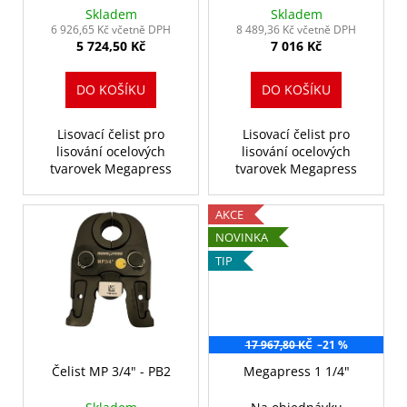
d
č
Skladem
Skladem
u
u
6 926,65 Kč včetně DPH
8 489,36 Kč včetně DPH
j
5 724,50 Kč
7 016 Kč
k
e
t
m
DO KOŠÍKU
DO KOŠÍKU
ů
e
Lisovací čelist pro
Lisovací čelist pro
lisování ocelových
lisování ocelových
ACO103
tvarovek Megapress
tvarovek Megapress
1X2,0AH
38
576,48
AKCE
Kč
NOVINKA
TIP
17 967,80 KČ
–21 %
Čelist MP 3/4" - PB2
Megapress 1 1/4"