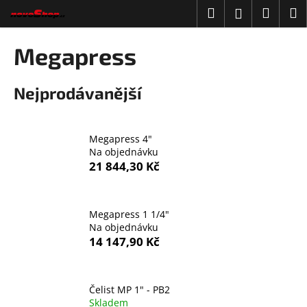
K
Přejít
Hledat
Náku
M
Přihlášení
na
o
obsah
Zpět
Zpět
košík
š
Megapress
í
C
k
Nejprodávanější
o
p
o
Megapress 4"
t
Na objednávku
ř
21 844,30 Kč
e
b
u
Megapress 1 1/4"
Na objednávku
j
14 147,90 Kč
e
t
e
Čelist MP 1" - PB2
Skladem
n