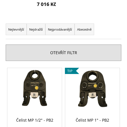
7 016 Kč
a
j
í
Ř
t
a
Nejlevnější
Nejdražší
Nejprodávanější
Abecedně
?
z
e
n
OTEVŘÍT FILTR
í
HLEDAT
p
V
TIP
r
ý
o
p
d
D
i
u
o
s
p
k
p
o
t
r
r
ů
o
Čelist MP 1/2" - PB2
Čelist MP 1" - PB2
u