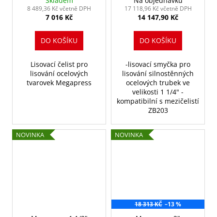
Skladem
Na objednávku
8 489,36 Kč včetně DPH
17 118,96 Kč včetně DPH
7 016 Kč
14 147,90 Kč
DO KOŠÍKU
DO KOŠÍKU
Lisovací čelist pro
-lisovací smyčka pro
lisování ocelových
lisování silnostěnných
tvarovek Megapress
ocelových trubek ve
velikosti 1 1/4" -
kompatibilní s mezičelistí
ZB203
NOVINKA
NOVINKA
18 313 KČ
–13 %