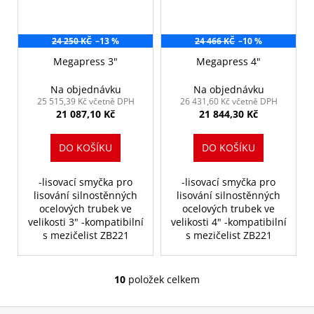
24 250 KČ
–13 %
24 466 KČ
–10 %
Megapress 3"
Megapress 4"
Na objednávku
Na objednávku
25 515,39 Kč včetně DPH
26 431,60 Kč včetně DPH
21 087,10 Kč
21 844,30 Kč
DO KOŠÍKU
DO KOŠÍKU
-lisovací smyčka pro
-lisovací smyčka pro
lisování silnostěnných
lisování silnostěnných
ocelových trubek ve
ocelových trubek ve
velikosti 3" -kompatibilní
velikosti 4" -kompatibilní
s mezičelist ZB221
s mezičelist ZB221
10
položek celkem
O
v