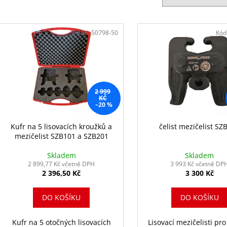
í
p
V
r
ý
Kód:
50798-50
Kód
o
p
d
i
u
s
k
p
2 999
t
r
KČ
–20 %
ů
o
d
Kufr na 5 lisovacích kroužků a
čelist mezičelist SZ
mezičelist SZB101 a SZB201
u
k
Skladem
Skladem
2 899,77 Kč včetně DPH
3 993 Kč včetně DP
t
2 396,50 Kč
3 300 Kč
ů
DO KOŠÍKU
DO KOŠÍKU
Kufr na 5 otočných lisovacích
Lisovací mezičelisti pr