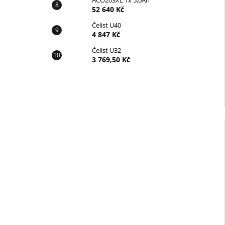
ACO203XL 1x 5,0Ah
52 640 Kč
Čelist U40
4 847 Kč
Čelist U32
3 769,50 Kč