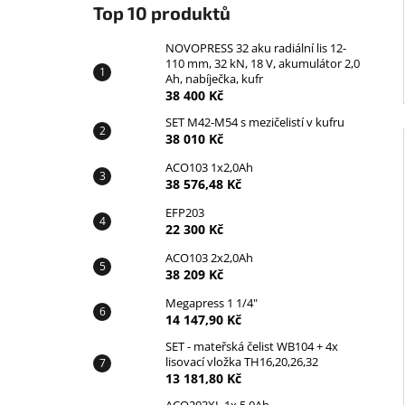
Top 10 produktů
NOVOPRESS 32 aku radiální lis 12-
110 mm, 32 kN, 18 V, akumulátor 2,0
Ah, nabíječka, kufr
38 400 Kč
SET M42-M54 s mezičelistí v kufru
38 010 Kč
ACO103 1x2,0Ah
38 576,48 Kč
EFP203
22 300 Kč
ACO103 2x2,0Ah
38 209 Kč
Megapress 1 1/4"
14 147,90 Kč
SET - mateřská čelist WB104 + 4x
lisovací vložka TH16,20,26,32
13 181,80 Kč