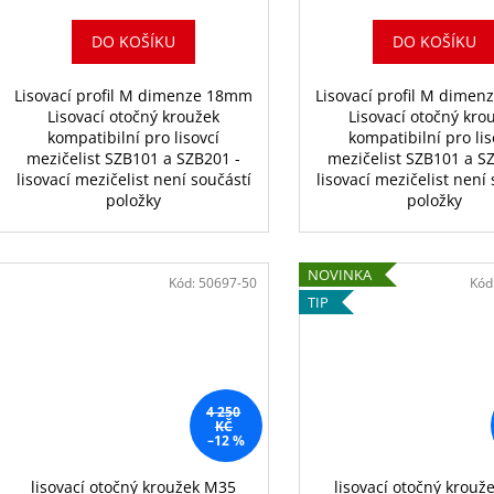
DO KOŠÍKU
DO KOŠÍKU
Lisovací profil M dimenze 18mm
Lisovací profil M dime
Lisovací otočný kroužek
Lisovací otočný kro
kompatibilní pro lisovcí
kompatibilní pro lis
mezičelist SZB101 a SZB201 -
mezičelist SZB101 a S
lisovací mezičelist není součástí
lisovací mezičelist není
položky
položky
NOVINKA
Kód:
50697-50
Kód
TIP
4 250
KČ
–12 %
lisovací otočný kroužek M35
lisovací otočný krouž