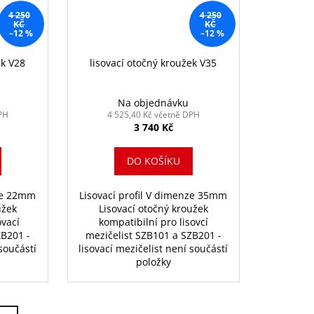
4 250
4 250
KČ
KČ
–12 %
–12 %
ek V28
lisovací otočný kroužek V35
Na objednávku
PH
4 525,40 Kč včetně DPH
3 740 Kč
DO KOŠÍKU
nze 22mm
Lisovací profil V dimenze 35mm
užek
Lisovací otočný kroužek
ovací
kompatibilní pro lisovcí
ZB201 -
mezičelist SZB101 a SZB201 -
 součástí
lisovací mezičelist není součástí
položky