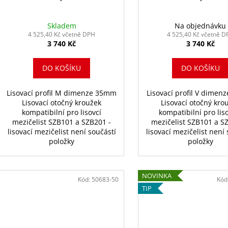
Skladem
Na objednávku
4 525,40 Kč včetně DPH
4 525,40 Kč včetně D
3 740 Kč
3 740 Kč
DO KOŠÍKU
DO KOŠÍKU
Lisovací profil M dimenze 35mm
Lisovací profil V dime
Lisovací otočný kroužek
Lisovací otočný kro
kompatibilní pro lisovcí
kompatibilní pro lis
mezičelist SZB101 a SZB201 -
mezičelist SZB101 a S
lisovací mezičelist není součástí
lisovací mezičelist není
položky
položky
NOVINKA
Kód:
50683-50
Kód
TIP