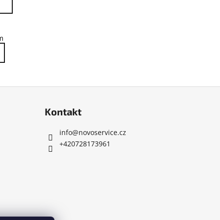
m
Kontakt
info
@
novoservice.cz
+420728173961