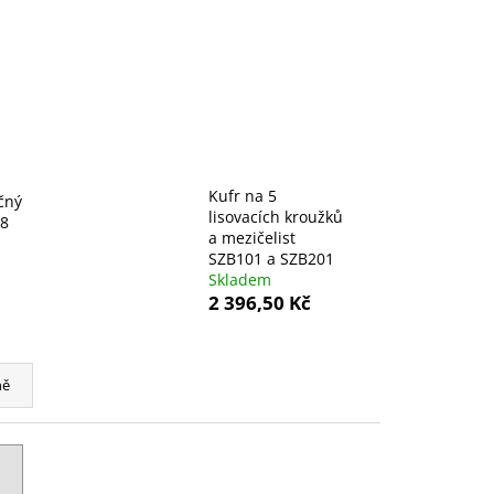
H
Kufr na 5
očný
lisovacích kroužků
18
a mezičelist
SZB101 a SZB201
Skladem
2 396,50 Kč
ně