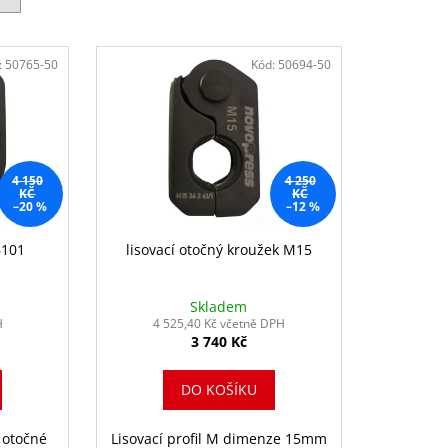
:
50765-50
Kód:
50694-50
4 150
4 250
KČ
KČ
–20 %
–12 %
B101
lisovací otočný kroužek M15
Skladem
H
4 525,40 Kč včetně DPH
3 740 Kč
DO KOŠÍKU
o otočné
Lisovací profil M dimenze 15mm