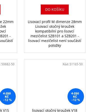
DO KOŠÍKU
nze 22mm
Lisovací profil M dimenze 28mm
užek
Lisovací otočný kroužek
ovcí
kompatibilní pro lisovcí
ZB201 -
mezičelist SZB101 a SZB201 -
 součástí
lisovací mezičelist není součástí
položky
:
50682-50
Kód:
51165-50
4 250
4 250
KČ
KČ
–12 %
–12 %
ek V15
lisovací otočný kroužek V18