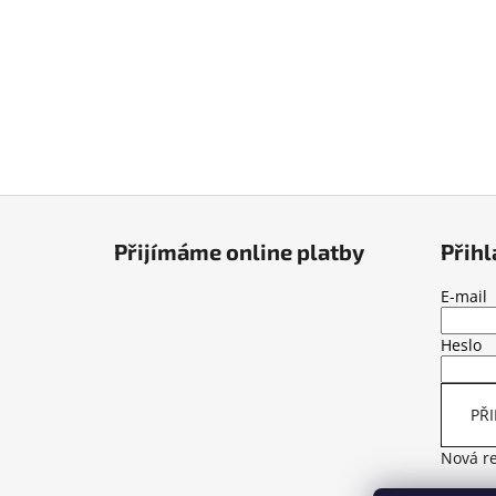
Z
á
Přijímáme online platby
Přihl
p
a
E-mail
t
Heslo
í
PŘI
Nová re