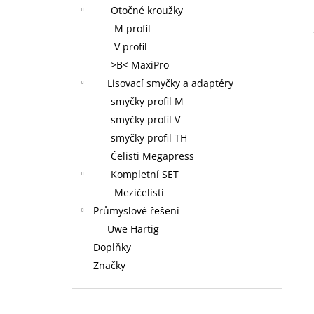
Otočné kroužky
M profil
V profil
>B< MaxiPro
Lisovací smyčky a adaptéry
smyčky profil M
smyčky profil V
smyčky profil TH
Čelisti Megapress
Kompletní SET
Mezičelisti
Průmyslové řešení
Uwe Hartig
Doplňky
Značky