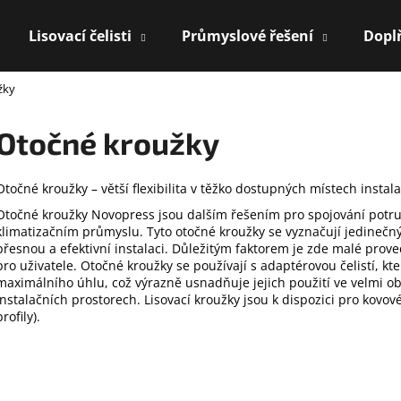
Lisovací čelisti
Průmyslové řešení
Dopl
žky
Co potřebujete najít?
Otočné kroužky
HLEDAT
Otočné kroužky – větší flexibilita v těžko dostupných místech instal
Otočné kroužky Novopress jsou dalším řešením pro spojování potru
klimatizačním průmyslu.
Tyto otočné kroužky se vyznačují jedineč
Doporučujeme
přesnou a efektivní instalaci.
Důležitým faktorem je zde malé proved
pro uživatele.
Otočné kroužky se používají s adaptérovou čelistí, 
maximálního úhlu, což výrazně usnadňuje jejich použití ve velmi o
instalačních prostorech.
Lisovací kroužky jsou k dispozici pro kov
profily).