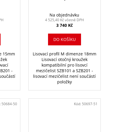
Na objednávku
PH
4 525,40 Kč včetně DPH
3 740 Kč
DO KOŠÍKU
nze 15mm
Lisovací profil M dimenze 18mm
užek
Lisovací otočný kroužek
ovací
kompatibilní pro lisovcí
ZB201 -
mezičelist SZB101 a SZB201 -
 součástí
lisovací mezičelist není součástí
položky
:
50684-50
Kód:
50697-51