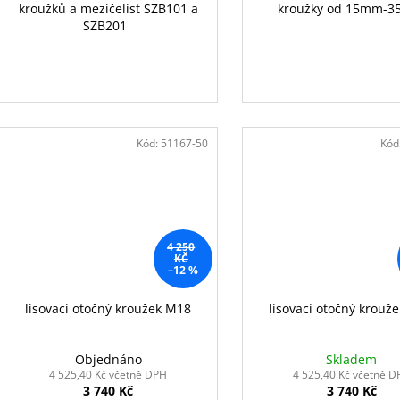
kroužků a mezičelist SZB101 a
kroužky od 15mm-
SZB201
Kód:
51167-50
Kód
4 250
KČ
–12 %
lisovací otočný kroužek M18
lisovací otočný krouž
Objednáno
Skladem
4 525,40 Kč včetně DPH
4 525,40 Kč včetně D
3 740 Kč
3 740 Kč