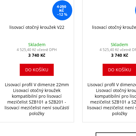
4 250
KČ
–12 %
lisovací otočný kroužek V22
lisovací otočný krouž
Skladem
Skladem
4 525,40 Kč včetně DPH
4 525,40 Kč včetně D
3 740 Kč
3 740 Kč
DO KOŠÍKU
DO KOŠÍKU
Lisovací profil V dimenze 22mm
Lisovací profil V dime
Lisovací otočný kroužek
Lisovací otočný kro
kompatibilní pro lisovací
kompatibilní pro lis
mezičelist SZB101 a SZB201 -
mezičelist SZB101 a S
lisovací mezičelist není součástí
lisovací mezičelist není
položky
položky