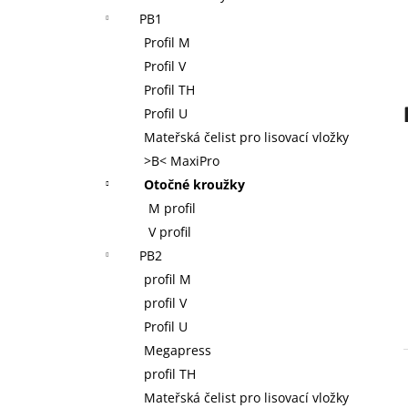
NOVOPRESS 32 AKU RADIÁLNÍ LIS 12-
l
PB1
110 MM, 32 KN, 18 V, AKUMULÁTOR 2,0
AH, NABÍJEČKA, KUFR
Profil M
38 400 Kč
Profil V
Profil TH
Profil U
Mateřská čelist pro lisovací vložky
>B< MaxiPro
Otočné kroužky
M profil
V profil
PB2
profil M
profil V
Profil U
Megapress
profil TH
Mateřská čelist pro lisovací vložky