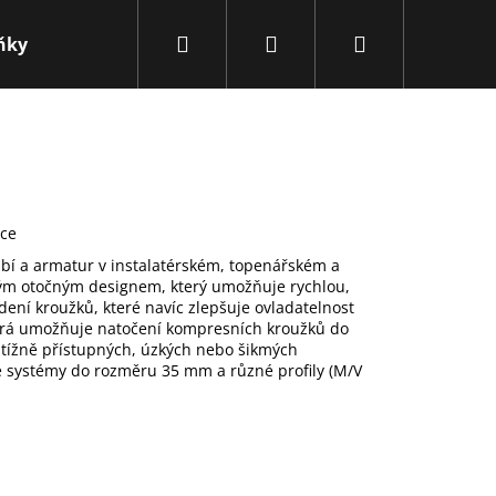
Hledat
Přihlášení
Nákupní
ňky
Obchodní podmínky
Kontakty
Novink
košík
ace
bí a armatur v instalatérském, topenářském a
ným otočným designem, který umožňuje rychlou,
ení kroužků, které navíc zlepšuje ovladatelnost
která umožňuje natočení kompresních kroužků do
btížně přístupných, úzkých nebo šikmých
ové systémy do rozměru 35 mm a různé
profily (M/V
Následující