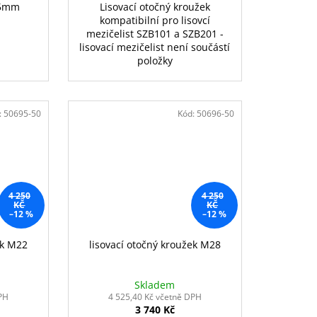
35mm
Lisovací otočný kroužek
kompatibilní pro lisovcí
mezičelist SZB101 a SZB201 -
lisovací mezičelist není součástí
položky
:
50695-50
Kód:
50696-50
4 250
4 250
KČ
KČ
–12 %
–12 %
ek M22
lisovací otočný kroužek M28
Skladem
PH
4 525,40 Kč včetně DPH
3 740 Kč