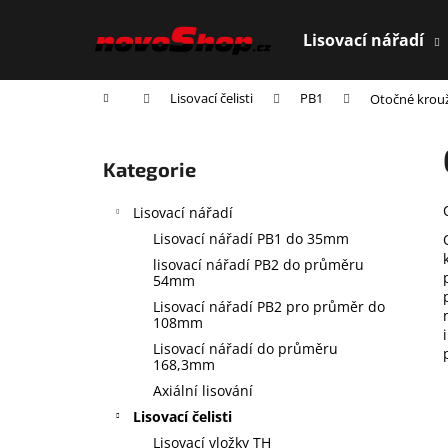
K
Přejít
na
o
Lisovací nářadí
obsah
Zpět
Zpět
š
do
do
í
Domů
Lisovací čelisti
PB1
Otočné krou
obchodu
obchodu
k
P
o
Přeskočit
Kategorie
s
kategorie
t
Lisovací nářadí
r
Lisovací nářadí PB1 do 35mm
a
lisovací nářadí PB2 do průměru
n
54mm
n
Lisovací nářadí PB2 pro průměr do
108mm
í
Lisovací nářadí do průměru
p
168,3mm
a
Axiální lisování
n
Lisovací čelisti
e
Lisovací vložky TH