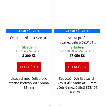
4 150 KČ
–22 %
23 800 KČ
–28 %
čelist mezičelist SZB101
Set M-profil
vč.mezičelisti SZB101,
M15,M18,M22,M28,M35
Skladem
Skladem
+ kufr
3 872 Kč včetně DPH
20 630,50 Kč včetně DPH
3 200 Kč
17 050 Kč
DO KOŠÍKU
DO KOŠÍKU
Lisovací mezičelisti pro
Set otočných lisovacích
otočné kroužky od 15mm-
kroužků 15mm až 35mm
35mm
včetně mezičelisti SZB101
a kufru.