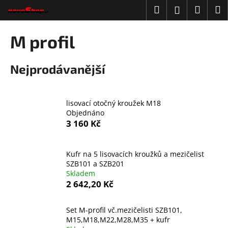
K
Přejít
Hledat
Náku
M
Přihlášení
na
o
obsah
Zpět
Zpět
košík
š
M profil
í
C
k
Nejprodávanější
o
p
o
lisovací otočný kroužek M18
t
Objednáno
ř
3 160 Kč
e
b
Kufr na 5 lisovacích kroužků a mezičelist
u
SZB101 a SZB201
j
Skladem
2 642,20 Kč
e
t
Set M-profil vč.mezičelisti SZB101,
e
M15,M18,M22,M28,M35 + kufr
n