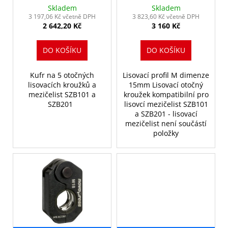
d
č
SZB101 a SZB201
Skladem
Skladem
u
u
3 197,06 Kč včetně DPH
3 823,60 Kč včetně DPH
j
2 642,20 Kč
3 160 Kč
k
e
t
m
DO KOŠÍKU
DO KOŠÍKU
ů
e
Kufr na 5 otočných
Lisovací profil M dimenze
lisovacích kroužků a
15mm Lisovací otočný
EFP203
mezičelist SZB101 a
kroužek kompatibilní pro
22
SZB201
lisovcí mezičelist SZB101
300
a SZB201 - lisovací
Kč
mezičelist není součástí
položky