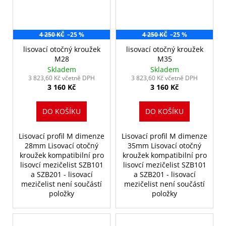
4 250 KČ
–25 %
4 250 KČ
–25 %
lisovací otočný kroužek
lisovací otočný kroužek
M28
M35
Skladem
Skladem
3 823,60 Kč včetně DPH
3 823,60 Kč včetně DPH
3 160 Kč
3 160 Kč
DO KOŠÍKU
DO KOŠÍKU
Lisovací profil M dimenze
Lisovací profil M dimenze
28mm Lisovací otočný
35mm Lisovací otočný
kroužek kompatibilní pro
kroužek kompatibilní pro
lisovcí mezičelist SZB101
lisovcí mezičelist SZB101
a SZB201 - lisovací
a SZB201 - lisovací
mezičelist není součástí
mezičelist není součástí
položky
položky