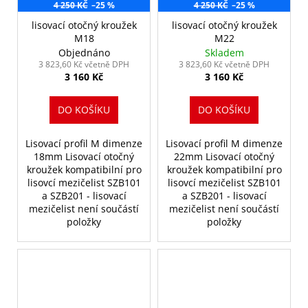
4 250 KČ
–25 %
4 250 KČ
–25 %
lisovací otočný kroužek
lisovací otočný kroužek
M18
M22
Objednáno
Skladem
3 823,60 Kč včetně DPH
3 823,60 Kč včetně DPH
3 160 Kč
3 160 Kč
DO KOŠÍKU
DO KOŠÍKU
Lisovací profil M dimenze
Lisovací profil M dimenze
18mm Lisovací otočný
22mm Lisovací otočný
kroužek kompatibilní pro
kroužek kompatibilní pro
lisovcí mezičelist SZB101
lisovcí mezičelist SZB101
a SZB201 - lisovací
a SZB201 - lisovací
mezičelist není součástí
mezičelist není součástí
položky
položky