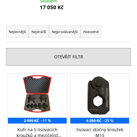
Skladem
a
17 050 Kč
j
í
Ř
t
a
Nejlevnější
Nejdražší
Nejprodávanější
Abecedně
?
z
e
n
OTEVŘÍT FILTR
í
HLEDAT
p
V
r
ý
o
p
d
D
i
u
o
s
p
k
p
o
t
2 999 KČ
–11 %
4 250 KČ
–25 %
r
r
ů
o
Kufr na 5 lisovacích
lisovací otočný kroužek
u
kroužků a mezičelist
M15