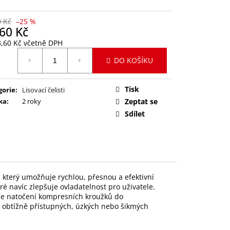
H
0 Kč
–25 %
60 Kč
3,60 Kč včetně DPH
ná
DO KOŠÍKU
:
Tisk
gorie
:
Lisovací čelisti
ka
:
2 roky
Zeptat se
Sdílet
který umožňuje rychlou, přesnou a efektivní
é navíc zlepšuje ovladatelnost pro uživatele.
uje natočení kompresních kroužků do
i obtížně přístupných, úzkých nebo šikmých