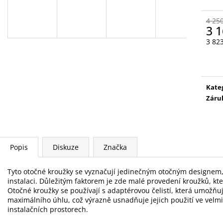
EFP203
ACO103 1X2,0A
22 300 Kč
38 576,48 Kč
4 25
3 1
3 82
Měr
cena
Kate
Záru
Popis
Diskuze
Značka
Tyto otočné kroužky se vyznačují jedinečným otočným designem, 
instalaci.
Důležitým faktorem je zde malé provedení kroužků, kter
Otočné kroužky se používají s adaptérovou čelistí, která umožň
maximálního úhlu, což výrazně usnadňuje jejich použití ve velm
instalačních prostorech.