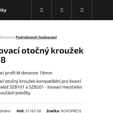
Hledat
Přihlášení
Nákupní
ňky
Obchodní podmínky
Kontakty
Novink
košík
rné
dnoceno
Podrobnosti hodnocení
cení
ktu
sovací otočný kroužek
18
ček.
ací profil M dimenze 18mm
ací otočný kroužek kompatibilní pro lisovcí
elist SZB101 a SZB201 - lisovací mezičelist
součástí položky
Následující
dnáno
Kód:
51167-50
Značka:
NOVOPRESS