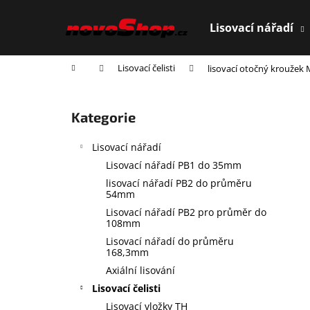
K
Přejít
na
o
Lisovací nářadí
obsah
Zpět
Zpět
š
do
do
í
Domů
Lisovací čelisti
lisovací otočný kroužek
obchodu
obchodu
k
P
o
Přeskočit
Kategorie
s
kategorie
t
Lisovací nářadí
r
Lisovací nářadí PB1 do 35mm
a
lisovací nářadí PB2 do průměru
n
54mm
n
Lisovací nářadí PB2 pro průměr do
108mm
í
Lisovací nářadí do průměru
p
168,3mm
a
Axiální lisování
n
Lisovací čelisti
e
Lisovací vložky TH