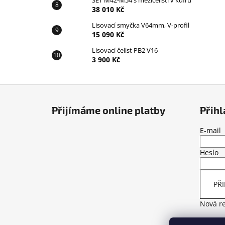
SET M42-M54 s mezičelistí v kufru
38 010 Kč
Lisovací smyčka V64mm, V-profil
15 090 Kč
Lisovací čelist PB2 V16
3 900 Kč
Z
á
Přijímáme online platby
Přihl
p
a
E-mail
t
Heslo
í
PŘI
Nová re