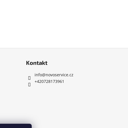
Kontakt
info
@
novoservice.cz
+420728173961