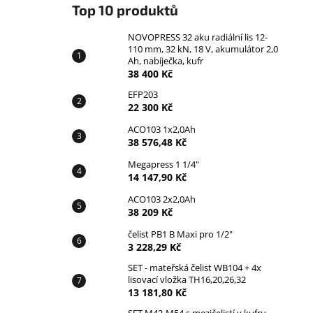
Top 10 produktů
NOVOPRESS 32 aku radiální lis 12-
110 mm, 32 kN, 18 V, akumulátor 2,0
Ah, nabíječka, kufr
38 400 Kč
EFP203
22 300 Kč
ACO103 1x2,0Ah
38 576,48 Kč
Megapress 1 1/4"
14 147,90 Kč
ACO103 2x2,0Ah
38 209 Kč
čelist PB1 B Maxi pro 1/2"
3 228,29 Kč
SET - mateřská čelist WB104 + 4x
lisovací vložka TH16,20,26,32
13 181,80 Kč