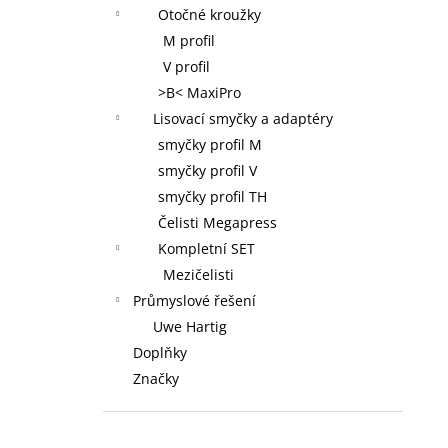
Otočné kroužky
M profil
V profil
>B< MaxiPro
Lisovací smyčky a adaptéry
smyčky profil M
smyčky profil V
smyčky profil TH
Čelisti Megapress
Kompletní SET
Mezičelisti
Průmyslové řešení
Uwe Hartig
Doplňky
Značky