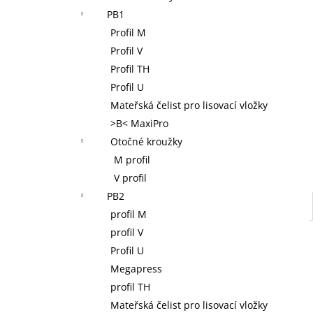
NOVOPRESS 32 AKU RADIÁLNÍ LIS 12-
l
PB1
110 MM, 32 KN, 18 V, AKUMULÁTOR 2,0
AH, NABÍJEČKA, KUFR
Profil M
38 400 Kč
Profil V
Profil TH
Profil U
Mateřská čelist pro lisovací vložky
>B< MaxiPro
Otočné kroužky
M profil
V profil
PB2
profil M
profil V
Profil U
Megapress
profil TH
Mateřská čelist pro lisovací vložky