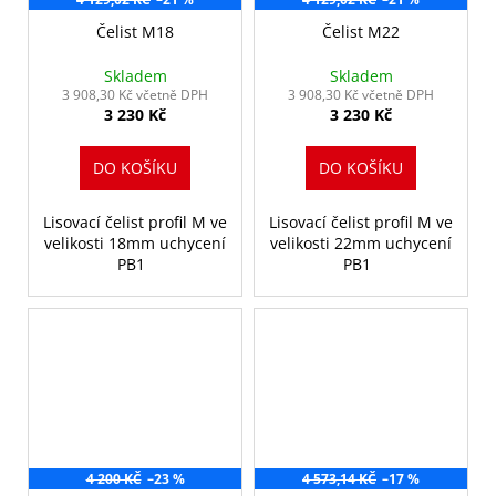
Čelist M18
Čelist M22
Skladem
Skladem
3 908,30 Kč včetně DPH
3 908,30 Kč včetně DPH
3 230 Kč
3 230 Kč
DO KOŠÍKU
DO KOŠÍKU
Lisovací čelist profil M ve
Lisovací čelist profil M ve
velikosti 18mm uchycení
velikosti 22mm uchycení
PB1
PB1
4 200 KČ
–23 %
4 573,14 KČ
–17 %