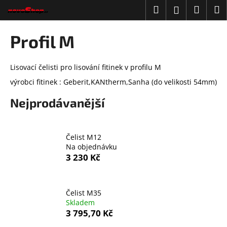
K
Přejít
Hledat
Náku
M
Přihlášení
na
o
obsah
Zpět
Zpět
košík
š
Profil M
í
C
k
o
Lisovací čelisti pro lisování fitinek v profilu M
p
výrobci fitinek : Geberit,KANtherm,Sanha (do velikosti 54mm)
o
Nejprodávanější
t
ř
e
Čelist M12
b
Na objednávku
3 230 Kč
u
j
e
Čelist M35
t
Skladem
e
3 795,70 Kč
n