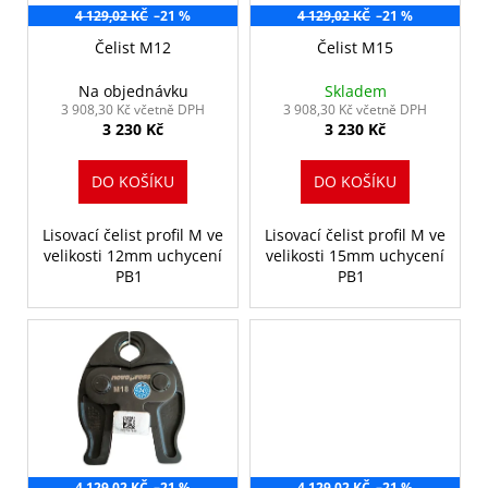
č
t
4 129,02 KČ
–21 %
4 129,02 KČ
–21 %
r
u
ů
o
Čelist M12
Čelist M15
j
e
d
Na objednávku
Skladem
m
u
3 908,30 Kč včetně DPH
3 908,30 Kč včetně DPH
e
3 230 Kč
3 230 Kč
k
t
DO KOŠÍKU
DO KOŠÍKU
LISOVACÍ
ů
SMYČKA
V64MM,
Lisovací čelist profil M ve
Lisovací čelist profil M ve
V-
velikosti 12mm uchycení
velikosti 15mm uchycení
PROFIL
PB1
PB1
15
090
Kč
4 129,02 KČ
–21 %
4 129,02 KČ
–21 %