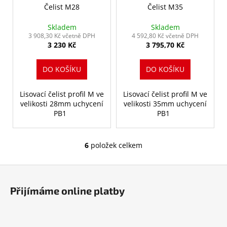
Čelist M28
Čelist M35
Skladem
Skladem
3 908,30 Kč včetně DPH
4 592,80 Kč včetně DPH
3 230 Kč
3 795,70 Kč
DO KOŠÍKU
DO KOŠÍKU
Lisovací čelist profil M ve
Lisovací čelist profil M ve
velikosti 28mm uchycení
velikosti 35mm uchycení
PB1
PB1
6
položek celkem
O
v
Z
l
á
á
Přijímáme online platby
d
p
a
a
c
t