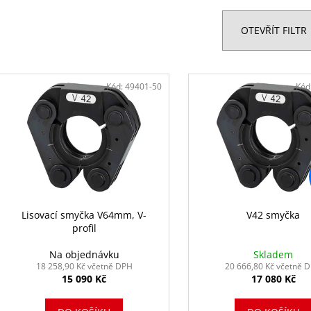
SET M42-M54 S MEZIČELISTÍ V KUFRU
ACO103 1X2,0A
e
38 010 Kč
38 576,48 Kč
n
OTEVŘÍT FILTR
Původně:
42 945 Kč
í
p
V
r
ý
Kód:
49401-50
Kód
o
p
d
i
u
s
k
p
t
r
ů
o
d
Lisovací smyčka V64mm, V-
V42 smyčka
profil
u
k
Na objednávku
Skladem
18 258,90 Kč včetně DPH
20 666,80 Kč včetně 
t
15 090 Kč
17 080 Kč
ů