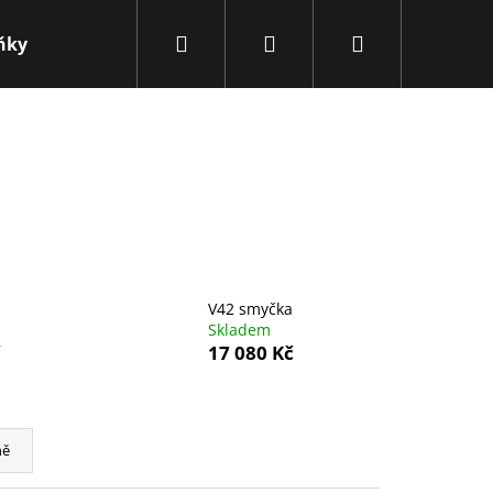
Hledat
Přihlášení
Nákupní
ňky
Obchodní podmínky
Kontakty
Novink
košík
V42 smyčka
Skladem
č
17 080 Kč
Následující
ně