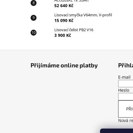
ACO203XL 1x 5,0Ah
52 640 Kč
Lisovací smyčka V64mm, V-profil
15 090 Kč
Lisovací čelist PB2 V16
3 900 Kč
Z
á
Přijímáme online platby
Přihl
p
a
E-mail
t
Heslo
í
PŘI
Nová re