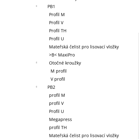
NOVOPRESS 32 AKU RADIÁLNÍ LIS 12-
l
PB1
110 MM, 32 KN, 18 V, AKUMULÁTOR 2,0
AH, NABÍJEČKA, KUFR
Profil M
38 400 Kč
Profil V
Profil TH
Profil U
Mateřská čelist pro lisovací vložky
>B< MaxiPro
Otočné kroužky
M profil
V profil
PB2
profil M
profil V
Profil U
Megapress
profil TH
Mateřská čelist pro lisovací vložky