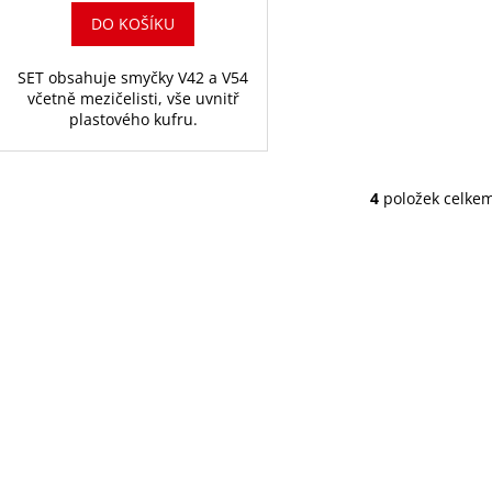
DO KOŠÍKU
SET obsahuje smyčky V42 a V54
včetně mezičelisti, vše uvnitř
plastového kufru.
4
položek celke
O
v
l
á
d
a
c
í
p
r
v
k