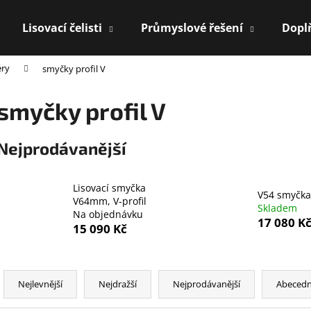
Lisovací čelisti
Průmyslové řešení
Dopl
éry
smyčky profil V
Co potřebujete najít?
smyčky profil V
HLEDAT
Nejprodávanější
Lisovací smyčka
Doporučujeme
V54 smyčka
V64mm, V-profil
Skladem
Na objednávku
17 080 K
15 090 Kč
Ř
a
Nejlevnější
Nejdražší
Nejprodávanější
Abeced
z