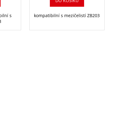
DO KOŠÍKU
ilní s
kompatibilní s mezičelistí ZB203
3