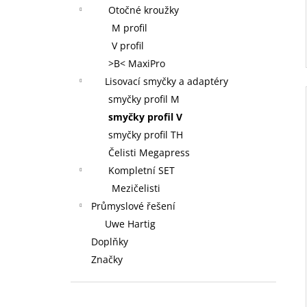
Otočné kroužky
M profil
V profil
>B< MaxiPro
Lisovací smyčky a adaptéry
smyčky profil M
smyčky profil V
smyčky profil TH
Čelisti Megapress
Kompletní SET
Mezičelisti
Průmyslové řešení
Uwe Hartig
Doplňky
Značky