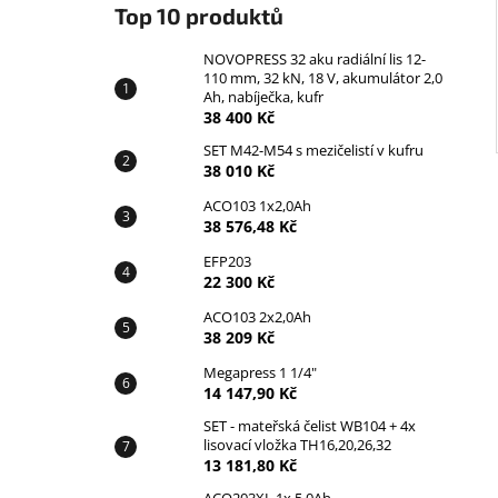
Top 10 produktů
NOVOPRESS 32 aku radiální lis 12-
110 mm, 32 kN, 18 V, akumulátor 2,0
Ah, nabíječka, kufr
38 400 Kč
SET M42-M54 s mezičelistí v kufru
38 010 Kč
ACO103 1x2,0Ah
38 576,48 Kč
EFP203
22 300 Kč
ACO103 2x2,0Ah
38 209 Kč
Megapress 1 1/4"
14 147,90 Kč
SET - mateřská čelist WB104 + 4x
lisovací vložka TH16,20,26,32
13 181,80 Kč