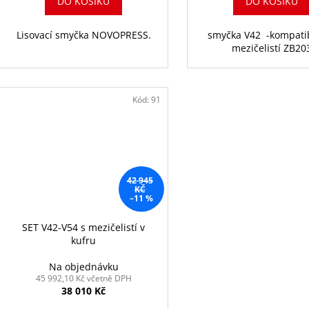
DO KOŠÍKU
DO KOŠÍKU
Lisovací smyčka NOVOPRESS.
smyčka V42 -kompatib
mezičelistí ZB20
Kód:
91
42 945
KČ
–11 %
SET V42-V54 s mezičelistí v
kufru
Na objednávku
45 992,10 Kč včetně DPH
38 010 Kč