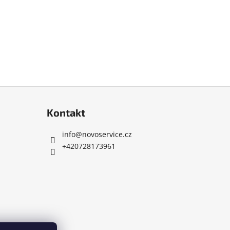
Kontakt
info
@
novoservice.cz
+420728173961