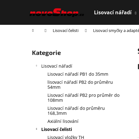
K
Přejít
na
o
Lisovací nářadí
obsah
Zpět
Zpět
š
do
do
í
Domů
Lisovací čelisti
Lisovací smyčky a adapt
obchodu
obchodu
k
P
o
Přeskočit
Kategorie
s
kategorie
t
Lisovací nářadí
r
Lisovací nářadí PB1 do 35mm
a
lisovací nářadí PB2 do průměru
n
54mm
n
Lisovací nářadí PB2 pro průměr do
108mm
í
Lisovací nářadí do průměru
p
168,3mm
a
Axiální lisování
n
Lisovací čelisti
e
Lisovací vložky TH