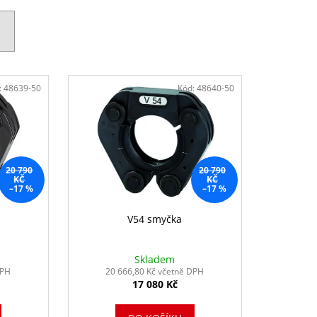
H
:
48639-50
Kód:
48640-50
20 790
20 790
KČ
KČ
–17 %
–17 %
V54 smyčka
Skladem
DPH
20 666,80 Kč včetně DPH
17 080 Kč