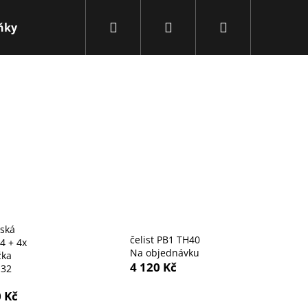
Hledat
Přihlášení
Nákupní
ňky
Obchodní podmínky
Kontakty
Novink
košík
řská
čelist PB1 TH40
4 + 4x
Na objednávku
žka
4 120 Kč
,32
Následující
0 Kč