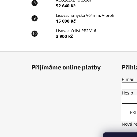
ACO203XL 1x 5,0Ah
52 640 Kč
Lisovací smyčka V64mm, V-profil
15 090 Kč
Lisovací čelist PB2 V16
3 900 Kč
Z
á
Přijímáme online platby
Přihl
p
a
E-mail
t
Heslo
í
PŘI
Nová re