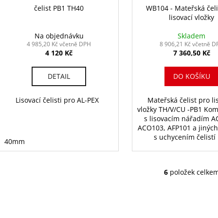
čelist PB1 TH40
WB104 - Mateřská čeli
lisovací vložky
Na objednávku
Skladem
4 985,20 Kč včetně DPH
8 906,21 Kč včetně D
4 120 Kč
7 360,50 Kč
DETAIL
DO KOŠÍKU
Lisovací čelisti pro AL-PEX
Mateřská čelist pro li
vložky TH/V/CU -PB1 Kom
s lisovacím nářadím 
ACO103, AFP101 a jiných
s uchycením čelistí
40mm
6
položek celke
O
v
l
á