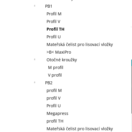
NOVOPRESS 32 AKU RADIÁLNÍ LIS 12-
l
PB1
110 MM, 32 KN, 18 V, AKUMULÁTOR 2,0
AH, NABÍJEČKA, KUFR
Profil M
38 400 Kč
Profil V
Profil TH
Profil U
Mateřská čelist pro lisovací vložky
>B< MaxiPro
Otočné kroužky
M profil
V profil
PB2
profil M
profil V
Profil U
Megapress
profil TH
Mateřská čelist pro lisovací vložky