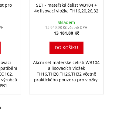
st pro
SET - mateřská čelist WB104 +
4x lisovací vložka TH16,20,26,32
Skladem
PH
15 949,98 Kč včetně DPH
13 181,80 Kč
DO KOŠÍKU
sovací
Akční set mateřské čelisti WB104
patibilní
a lisovacích vložek
ACO102,
TH16,TH20,TH26,TH32 včetně
 výrobců
praktického pouzdra pro vložky.
 PB1
m