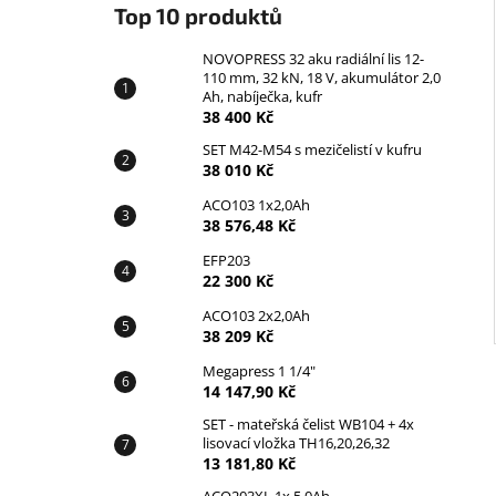
Top 10 produktů
NOVOPRESS 32 aku radiální lis 12-
110 mm, 32 kN, 18 V, akumulátor 2,0
Ah, nabíječka, kufr
38 400 Kč
SET M42-M54 s mezičelistí v kufru
38 010 Kč
ACO103 1x2,0Ah
38 576,48 Kč
EFP203
22 300 Kč
ACO103 2x2,0Ah
38 209 Kč
Megapress 1 1/4"
14 147,90 Kč
SET - mateřská čelist WB104 + 4x
lisovací vložka TH16,20,26,32
13 181,80 Kč