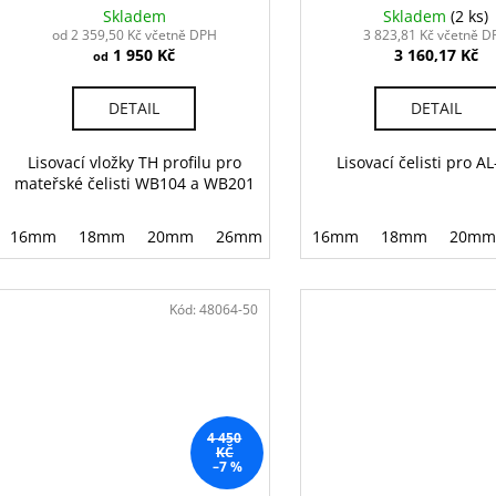
k
Skladem
Skladem
(2 ks)
od 2 359,50 Kč včetně DPH
3 823,81 Kč včetně D
t
1 950 Kč
3 160,17 Kč
od
ů
DETAIL
DETAIL
Lisovací vložky TH profilu pro
Lisovací čelisti pro 
mateřské čelisti WB104 a WB201
16mm
18mm
20mm
26mm
32mm
16mm
18mm
20mm
Kód:
48064-50
4 450
KČ
–7 %