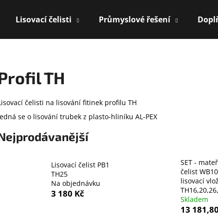
Lisovací čelisti
Průmyslové řešení
Dopl
Co potřebujete najít?
Profil TH
HLEDAT
Lisovací čelisti na lisování fitinek profilu TH
jedná se o lisování trubek z plasto-hliníku AL-PEX
Doporučujeme
Nejprodávanější
SET - mate
Lisovací čelist PB1
čelist WB10
TH25
lisovací vlo
Na objednávku
TH16,20,26
3 180 Kč
Skladem
13 181,8