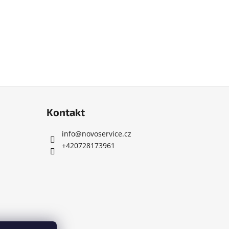
Kontakt
info
@
novoservice.cz
+420728173961