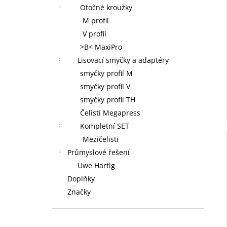
Otočné kroužky
M profil
V profil
>B< MaxiPro
Lisovací smyčky a adaptéry
smyčky profil M
smyčky profil V
smyčky profil TH
Čelisti Megapress
Kompletní SET
Mezičelisti
Průmyslové řešení
Uwe Hartig
Doplňky
Značky