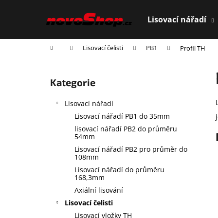
K
Přejít
na
o
Lisovací nářadí
obsah
Zpět
Zpět
š
do
do
í
Domů
Lisovací čelisti
PB1
Profil TH
obchodu
obchodu
k
P
o
Přeskočit
Kategorie
s
kategorie
t
Lisovací nářadí
r
Lisovací nářadí PB1 do 35mm
a
lisovací nářadí PB2 do průměru
n
54mm
n
Lisovací nářadí PB2 pro průměr do
108mm
í
Lisovací nářadí do průměru
p
168,3mm
a
Axiální lisování
n
Lisovací čelisti
e
Lisovací vložky TH