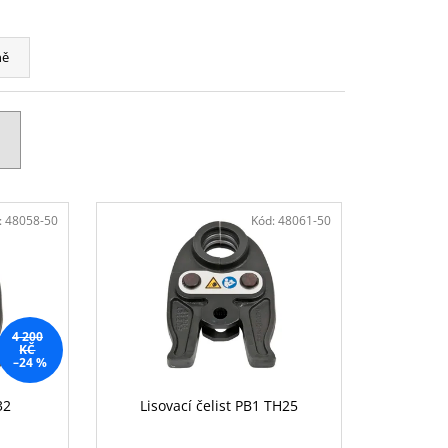
H
ně
:
48058-50
Kód:
48061-50
4 200
KČ
–24 %
32
Lisovací čelist PB1 TH25