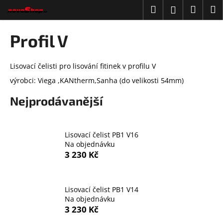
K
Přejít
Hledat
Náku
M
Přihlášení
na
o
obsah
Zpět
Zpět
košík
š
Profil V
í
C
k
o
Lisovací čelisti pro lisování fitinek v profilu V
p
výrobci: Viega ,KANtherm,Sanha (do velikosti 54mm)
o
Nejprodávanější
t
ř
e
Lisovací čelist PB1 V16
b
Na objednávku
3 230 Kč
u
j
e
Lisovací čelist PB1 V14
t
Na objednávku
e
3 230 Kč
n