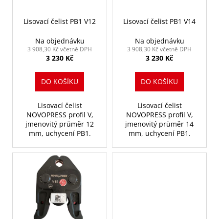
č
t
r
u
ů
o
Lisovací čelist PB1 V12
Lisovací čelist PB1 V14
j
e
d
Na objednávku
Na objednávku
m
u
3 908,30 Kč včetně DPH
3 908,30 Kč včetně DPH
e
3 230 Kč
3 230 Kč
k
t
DO KOŠÍKU
DO KOŠÍKU
SET
ů
-
MATEŘSKÁ
Lisovací čelist
Lisovací čelist
ČELIST
NOVOPRESS profil V,
NOVOPRESS profil V,
WB104
jmenovitý průměr 12
jmenovitý průměr 14
+
mm, uchycení PB1.
mm, uchycení PB1.
4X
LISOVACÍ
VLOŽKA
TH16,20,26,32
13
181,80
Kč