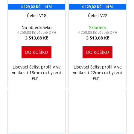
4 129,02 KČ
–14 %
4 129,02 KČ
–14 %
Čelist V18
Čelist V22
Na objednávku
Skladem
4 250,83 Kč včetně DPH
4 250,83 Kč včetně DPH
3 513,08 Kč
3 513,08 Kč
DO KOŠÍKU
DO KOŠÍKU
Lisovací čelist profil V ve
Lisovací čelist profil V ve
velikosti 18mm uchycení
velikosti 22mm uchycení
PB1
PB1