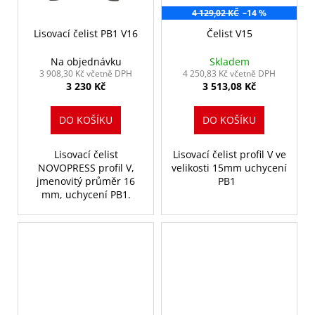
4 129,02 KČ
–14 %
Lisovací čelist PB1 V16
Čelist V15
Na objednávku
Skladem
3 908,30 Kč včetně DPH
4 250,83 Kč včetně DPH
3 230 Kč
3 513,08 Kč
DO KOŠÍKU
DO KOŠÍKU
Lisovací čelist
Lisovací čelist profil V ve
NOVOPRESS profil V,
velikosti 15mm uchycení
jmenovitý průměr 16
PB1
mm, uchycení PB1.