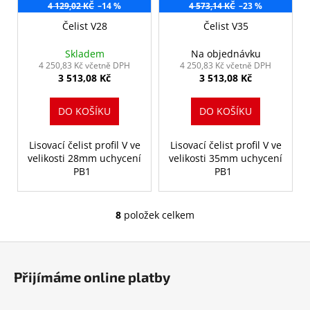
4 129,02 KČ
–14 %
4 573,14 KČ
–23 %
Čelist V28
Čelist V35
Skladem
Na objednávku
4 250,83 Kč včetně DPH
4 250,83 Kč včetně DPH
3 513,08 Kč
3 513,08 Kč
DO KOŠÍKU
DO KOŠÍKU
Lisovací čelist profil V ve
Lisovací čelist profil V ve
velikosti 28mm uchycení
velikosti 35mm uchycení
PB1
PB1
8
položek celkem
O
v
Z
l
á
á
Přijímáme online platby
d
p
a
a