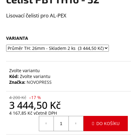
je
a
0,0
z
j
Lisovací čelisti pro AL-PEX
5
í
hvězdiček.
t
VARIANTA
?
Zvolte variantu
HLEDAT
Kód:
Zvolte variantu
Značka:
NOVOPRESS
D
4 200 Kč
–17 %
3 444,50 Kč
o
p
4 167,85 Kč včetně DPH
o
Měrná
DO KOŠÍKU
r
cena:
u