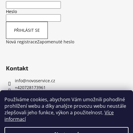
38
Heslo
400
Kč
PŘIHLÁSIT SE
Nová registrace
Zapomenuté heslo
Kontakt
info
@
novoservice.cz
+420728173961
Používáme cookies, abychom Vám umožnili pohodlné
prohlížení webu a díky analýze provozu webu neustále
zlepšovali jeho funkce, výkon a použitelnost.
Více
informací
novoservice.cz