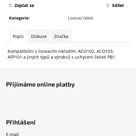
č
Zeptat se
Sdílet
u
j
Kategorie
:
Lisovací čelisti
e
m
e
Popis
Diskuze
Značka
Kompatibílní s lisovacím nářadím: ACO102, ACO103,
NOVOPRESS
AFP101 a jiných typů a výrobců s uchycení čelistí PB1.
32
AKU
RADIÁLNÍ
Z
LIS
12-
á
110
Přijímáme online platby
p
MM,
32
a
KN,
t
18
V,
í
AKUMULÁTOR
2,0
Přihlášení
AH,
NABÍJEČKA,
E-mail
KUFR