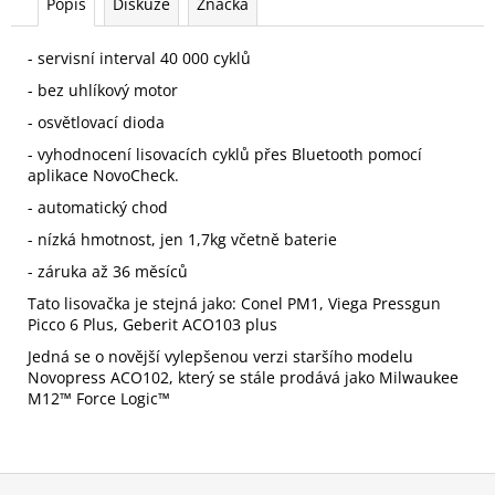
Popis
Diskuze
Značka
- servisní interval 40 000 cyklů
- bez uhlíkový motor
- osvětlovací dioda
- vyhodnocení lisovacích cyklů přes Bluetooth pomocí
aplikace NovoCheck.
- automatický chod
- nízká hmotnost, jen 1,7kg včetně baterie
- záruka až 36 měsíců
Tato lisovačka je stejná jako: Conel PM1, Viega
Pressgun
Picco 6 Plus, Geberit ACO103 plus
Jedná se o novější vylepšenou verzi staršího modelu
Novopress ACO102, který se stále prodává jako Milwaukee
M12™ Force Logic™
Z