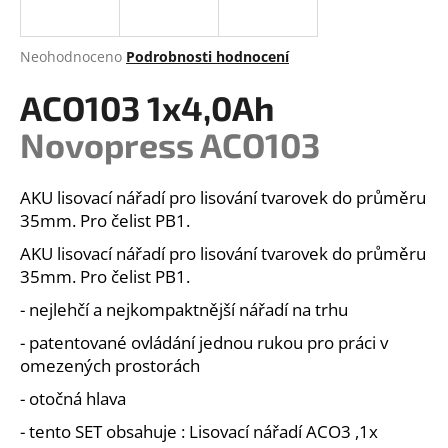
a
j
Průměrné
Neohodnoceno
Podrobnosti hodnocení
í
hodnocení
produktu
ACO103 1x4,0Ah
t
je
?
0,0
Novopress ACO103
z
5
hvězdiček.
AKU lisovací nářadí pro lisování tvarovek do průměru
35mm. Pro čelist PB1.
HLEDAT
AKU lisovací nářadí pro lisování tvarovek do průměru
35mm. Pro čelist PB1.
- nejlehčí a nejkompaktnější nářadí na trhu
D
o
- patentované ovládání jednou rukou pro práci v
p
omezených prostorách
o
- otočná hlava
r
u
- tento SET obsahuje : Lisovací nářadí ACO3 ,1x