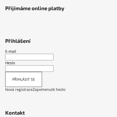
á
Přijímáme online platby
p
a
t
í
Přihlášení
E-mail
Heslo
PŘIHLÁSIT SE
Nová registrace
Zapomenuté heslo
Kontakt