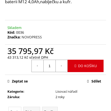
č
baterii M12 4,0Ah,nabíječku a kufr.
u
j
e
m
Skladem
e
Kód:
0036
Značka:
NOVOPRESS
MEGAPRESS
1
35 795,97 Kč
1/4"
43 313,12 Kč včetně DPH
14
147,90
Měrná
DO KOŠÍKU
Kč
cena:
Původně:
17
967,80
Zeptat se
Sdílet
Kč
Kategorie
:
Lisovací nářadí
Záruka
:
2 roky