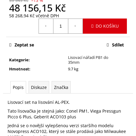
55 545 Kč
–13 %
č
48 156,15 Kč
u
j
58 268,94 Kč včetně DPH
e
Měrná
DO KOŠÍKU
cena:
m
e
Zeptat se
Sdílet
ČELIST
U40
Lisovací nářadí PB1 do
Kategorie
:
35mm
4
Hmotnost
:
9.7 kg
847
Kč
Původně:
5
Popis
Diskuze
Značka
321,60
Kč
Lisovací set na lisování AL-PEX.
Tato lisovačka je stejná jako: Conel PM1, Viega
Pressgun
Picco 6 Plus, Geberit ACO103 plus
Jedná se o novější vylepšenou verzi staršího modelu
Novopress ACO102, který se stále prodává jako Milwaukee