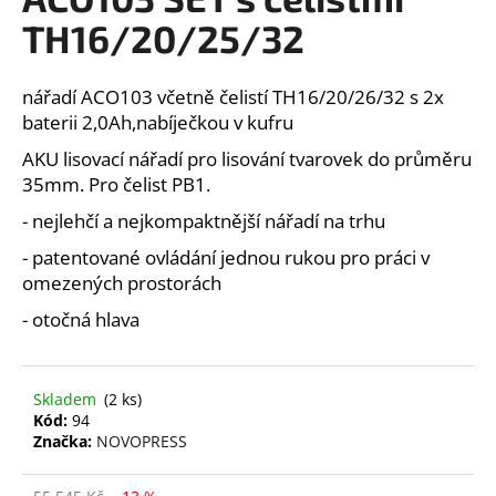
je
a
0,0
TH16/20/25/32
z
j
5
í
hvězdiček.
nářadí ACO103 včetně čelistí TH16/20/26/32 s 2x
t
baterii 2,0Ah,nabíječkou v kufru
?
AKU lisovací nářadí pro lisování tvarovek do průměru
35mm. Pro čelist PB1.
- nejlehčí a nejkompaktnější nářadí na trhu
- patentované ovládání jednou rukou pro práci v
HLEDAT
omezených prostorách
- otočná hlava
D
o
Skladem
(2 ks)
p
Kód:
94
o
Značka:
NOVOPRESS
r
u