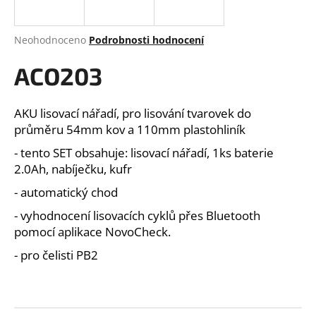
a
j
Průměrné
Neohodnoceno
Podrobnosti hodnocení
í
hodnocení
produktu
ACO203
t
je
?
0,0
z
AKU lisovací nářadí, pro lisování tvarovek do
5
průměru 54mm kov a 110mm plastohliník
hvězdiček.
- tento SET obsahuje: lisovací nářadí, 1ks baterie
HLEDAT
2.0Ah, nabíječku, kufr
- automatický chod
- vyhodnocení lisovacích cyklů přes Bluetooth
D
pomocí aplikace NovoCheck.
o
- pro čelisti PB2
p
o
r
u