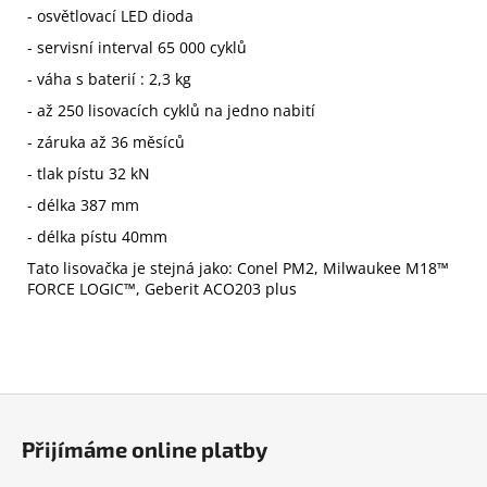
- osvětlovací LED dioda
- servisní interval 65 000 cyklů
- váha s baterií : 2,3 kg
- až 250 lisovacích cyklů na jedno nabití
- záruka až 36 měsíců
- tlak pístu 32 kN
- délka 387 mm
- délka pístu 40mm
Tato lisovačka je stejná jako: Conel PM2,
Milwaukee
M18™
FORCE LOGIC™, Geberit ACO203 plus
Z
á
Přijímáme online platby
p