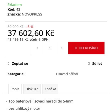
č
Skladem
u
Kód:
43
j
Značka:
NOVOPRESS
e
m
39 900 Kč
–5 %
e
37 602,60 Kč
45 499,15 Kč včetně DPH
SET
Měrná
M42-
DO KOŠÍKU
cena:
M54
S
MEZIČELISTÍ
Zeptat se
Sdílet
V
KUFRU
Kategorie
:
Lisovací nářadí
38
010
Kč
Původně:
Popis
Diskuze
Značka
42
945
Kč
- Top bateriové lisovací nářadí do 54mm
- bez uhlíkový motor