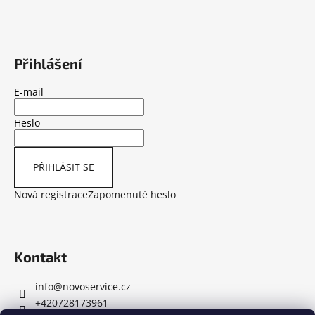
a
t
í
Přihlášení
E-mail
Heslo
PŘIHLÁSIT SE
Nová registrace
Zapomenuté heslo
Kontakt
info
@
novoservice.cz
+420728173961