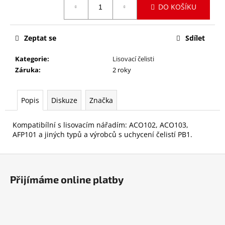
č
DO KOŠÍKU
cena:
u
j
e
Zeptat se
Sdílet
m
e
Kategorie
:
Lisovací čelisti
Záruka
:
2 roky
ACO103
2X2,0AH
Popis
Diskuze
Značka
27
300
Kompatibílní s lisovacím nářadím: ACO102, ACO103,
Kč
Původně:
AFP101 a jiných typů a výrobců s uchycení čelistí PB1.
38
209
Z
Kč
á
Přijímáme online platby
p
a
t