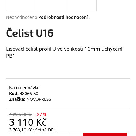
a
j
Průměrné
Neohodnoceno
Podrobnosti hodnocení
í
hodnocení
produktu
Čelist U16
t
je
?
0,0
z
Lisovací čelist profil U ve velikosti 16mm uchycení
5
PB1
hvězdiček.
HLEDAT
Na objednávku
Kód:
48066-50
D
Značka:
NOVOPRESS
o
p
4 294,50 Kč
–27 %
o
3 110 Kč
r
3 763,10 Kč včetně DPH
u
Měrná