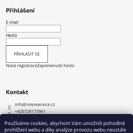
í
Přihlášení
E-mail
Heslo
PŘIHLÁSIT SE
Nová registrace
Zapomenuté heslo
Kontakt
info
@
novoservice.cz
+420728173961
Používáme cookies, abychom Vám umožnili pohodlné
prohlížení webu a díky analýze provozu webu neustále