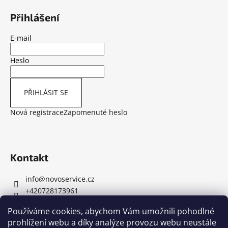
í
Přihlášení
E-mail
Heslo
PŘIHLÁSIT SE
Nová registrace
Zapomenuté heslo
Kontakt
info
@
novoservice.cz
+420728173961
Používáme cookies, abychom Vám umožnili pohodlné
prohlížení webu a díky analýze provozu webu neustále