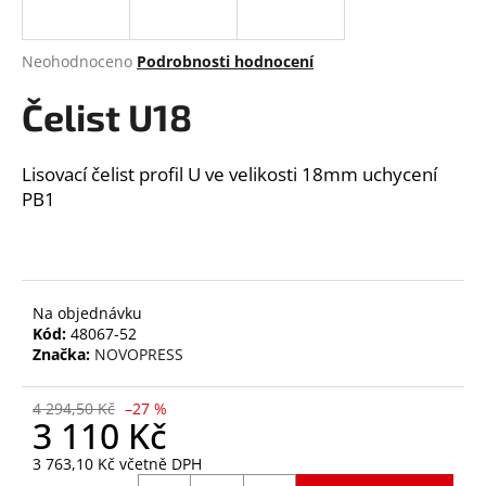
a
j
Průměrné
Neohodnoceno
Podrobnosti hodnocení
í
hodnocení
produktu
Čelist U18
t
je
?
0,0
z
Lisovací čelist profil U ve velikosti 18mm uchycení
5
PB1
hvězdiček.
HLEDAT
Na objednávku
Kód:
48067-52
D
Značka:
NOVOPRESS
o
p
4 294,50 Kč
–27 %
o
3 110 Kč
r
3 763,10 Kč včetně DPH
u
Měrná