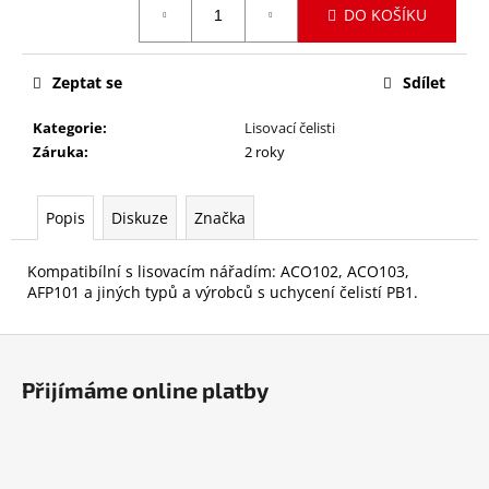
č
DO KOŠÍKU
cena:
u
j
e
Zeptat se
Sdílet
m
e
Kategorie
:
Lisovací čelisti
Záruka
:
2 roky
LISOVACÍ
SMYČKA
Popis
Diskuze
Značka
V64MM,
V-
PROFIL
Kompatibílní s lisovacím nářadím: ACO102, ACO103,
15
AFP101 a jiných typů a výrobců s uchycení čelistí PB1.
090
Kč
Z
á
Přijímáme online platby
p
a
t