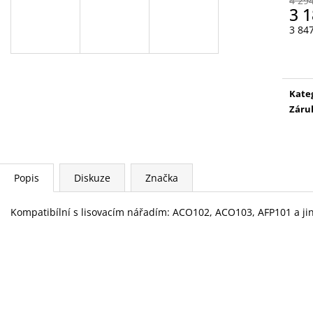
4 29
EFP203
ACO103 1X2,0A
3 1
22 300 Kč
38 576,48 Kč
3 84
Měr
cena
Kate
Záru
Popis
Diskuze
Značka
Kompatibílní s lisovacím nářadím: ACO102, ACO103, AFP101 a jiný