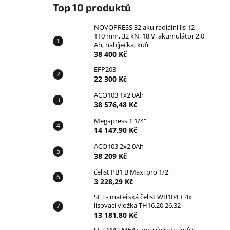
Top 10 produktů
NOVOPRESS 32 aku radiální lis 12-
110 mm, 32 kN, 18 V, akumulátor 2,0
Ah, nabíječka, kufr
38 400 Kč
EFP203
22 300 Kč
ACO103 1x2,0Ah
38 576,48 Kč
Megapress 1 1/4"
14 147,90 Kč
ACO103 2x2,0Ah
38 209 Kč
čelist PB1 B Maxi pro 1/2"
3 228,29 Kč
SET - mateřská čelist WB104 + 4x
lisovací vložka TH16,20,26,32
13 181,80 Kč