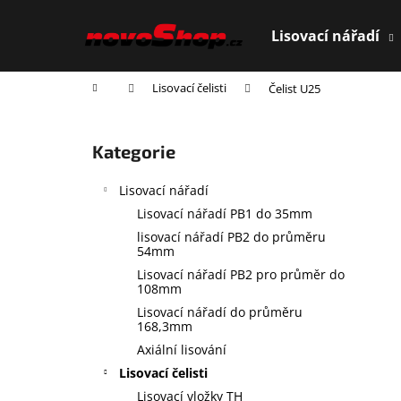
K
Přejít
na
o
Lisovací nářadí
obsah
Zpět
Zpět
š
do
do
í
Domů
Lisovací čelisti
Čelist U25
obchodu
obchodu
k
P
o
Přeskočit
Kategorie
s
kategorie
t
Lisovací nářadí
r
Lisovací nářadí PB1 do 35mm
a
lisovací nářadí PB2 do průměru
n
54mm
n
Lisovací nářadí PB2 pro průměr do
108mm
í
Lisovací nářadí do průměru
p
168,3mm
a
Axiální lisování
n
Lisovací čelisti
e
Lisovací vložky TH