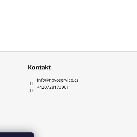
Kontakt
info
@
novoservice.cz
+420728173961