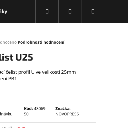
Hledat
Přihlášení
Nákupní
ňky
Obchodní podmínky
Kontakty
Novink
košík
rné
dnoceno
Podrobnosti hodnocení
cení
ktu
list U25
ací čelist profil U ve velikosti 25mm
ení PB1
ček.
Kód:
48069-
Značka:
dnávku
50
NOVOPRESS
Následující