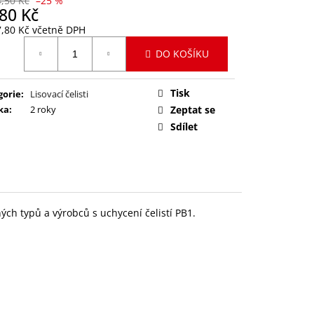
4,50 Kč
–25 %
H
80 Kč
7,80 Kč včetně DPH
ná
DO KOŠÍKU
:
Tisk
gorie
:
Lisovací čelisti
ka
:
2 roky
Zeptat se
Sdílet
ch typů a výrobců s uchycení čelistí PB1.