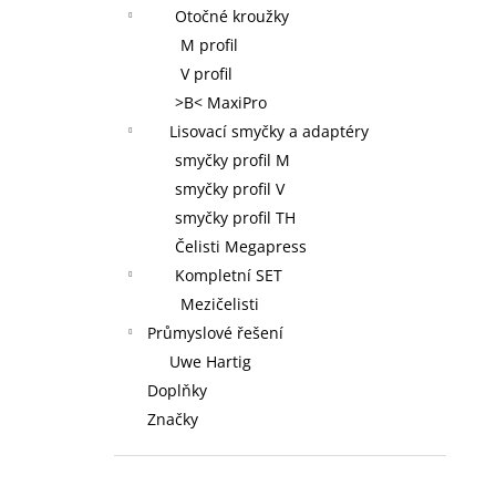
Otočné kroužky
M profil
V profil
>B< MaxiPro
Lisovací smyčky a adaptéry
smyčky profil M
smyčky profil V
smyčky profil TH
Čelisti Megapress
Kompletní SET
Mezičelisti
Průmyslové řešení
Uwe Hartig
Doplňky
Značky