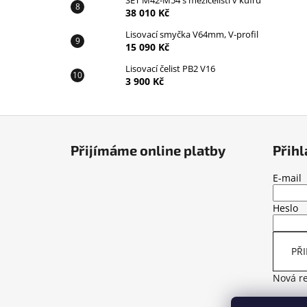
SET M42-M54 s mezičelistí v kufru
38 010 Kč
Lisovací smyčka V64mm, V-profil
15 090 Kč
Lisovací čelist PB2 V16
3 900 Kč
Z
á
Přijímáme online platby
Přihl
p
a
E-mail
t
Heslo
í
PŘI
Nová re