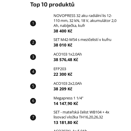
Top 10 produktů
NOVOPRESS 32 aku radiální lis 12-
110 mm, 32 kN, 18 V, akumulátor 2,0
Ah, nabíječka, kufr
38 400 Kč
SET M42-M54 s mezičelistí v kufru
38 010 Kč
ACO103 1x2,0Ah
38 576,48 Kč
EFP203
22 300 Kč
ACO103 2x2,0Ah
38 209 Kč
Megapress 1 1/4"
14 147,90 Kč
SET - mateřská čelist WB104 + 4x
lisovací vložka TH16,20,26,32
13 181,80 Kč