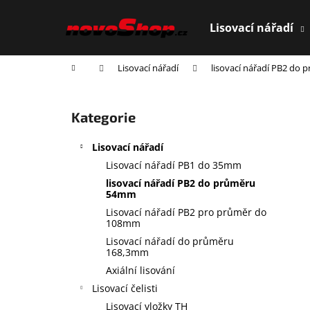
K
Přejít
na
o
Lisovací nářadí
obsah
Zpět
Zpět
š
do
do
í
Domů
Lisovací nářadí
lisovací nářadí PB2 do
obchodu
obchodu
k
P
o
Přeskočit
Kategorie
s
kategorie
t
Lisovací nářadí
r
Lisovací nářadí PB1 do 35mm
a
lisovací nářadí PB2 do průměru
n
54mm
n
Lisovací nářadí PB2 pro průměr do
108mm
í
Lisovací nářadí do průměru
p
168,3mm
a
Axiální lisování
n
Lisovací čelisti
e
Lisovací vložky TH