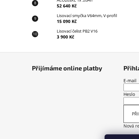
ACO203XL 1x 5,0Ah
52 640 Kč
Lisovací smyčka V64mm, V-profil
15 090 Kč
Lisovací čelist PB2 V16
3 900 Kč
Z
á
Přijímáme online platby
Přihl
p
a
E-mail
t
Heslo
í
PŘI
Nová re