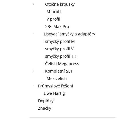
Otočné kroužky
M profil
V profil
>B< MaxiPro
Lisovací smyčky a adaptéry
smyčky profil M
smyčky profil V
smyčky profil TH
Čelisti Megapress
Kompletní SET
Mezičelisti
Průmyslové řešení
Uwe Hartig
Doplňky
Značky