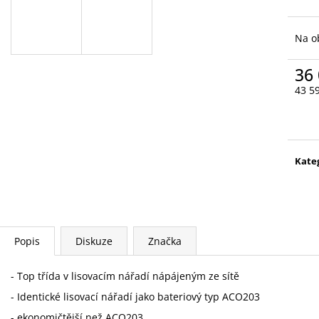
SET M42-M54 S MEZIČELISTÍ V KUFRU
ACO103 1X2,0A
38 010 Kč
38 576,48 Kč
Původně:
42 945 Kč
Na o
36 
43 5
Měr
cena
Kate
Popis
Diskuze
Značka
- Top třída v lisovacím nářadí nápájeným ze sítě
- Identické lisovací nářadí jako bateriový typ ACO203
- ekonomičtější než ACO203