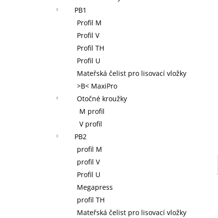
NOVOPRESS 32 AKU RADIÁLNÍ LIS 12-
l
PB1
110 MM, 32 KN, 18 V, AKUMULÁTOR 2,0
AH, NABÍJEČKA, KUFR
Profil M
38 400 Kč
Profil V
Profil TH
Profil U
Mateřská čelist pro lisovací vložky
>B< MaxiPro
Otočné kroužky
M profil
V profil
PB2
profil M
profil V
Profil U
Megapress
profil TH
Mateřská čelist pro lisovací vložky