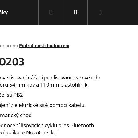
Hledat
Přihlášení
Nákupní
ňky
Obchodní podmínky
Kontakty
Novink
košík
rné
dnoceno
Podrobnosti hodnocení
cení
ktu
O203
ové lisovací nářadí pro lisování tvarovek do
ru 54mm kov a 110mm plastohliník.
ček.
čelisti PB2
ájení z elektrické sítě pomocí kabelu
omatický chod
Následující
odnocení lisovacích cyklů přes Bluetooth
í aplikace NovoCheck.