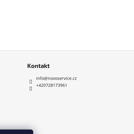
Kontakt
info
@
novoservice.cz
+420728173961