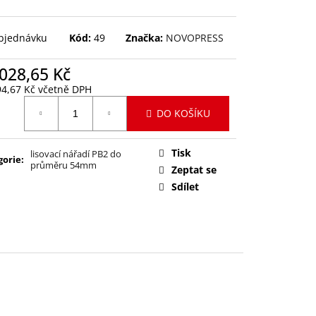
H
bjednávku
Kód:
49
Značka:
NOVOPRESS
028,65 Kč
94,67 Kč včetně DPH
ná
DO KOŠÍKU
:
Tisk
lisovací nářadí PB2 do
gorie
:
průměru 54mm
Zeptat se
Sdílet