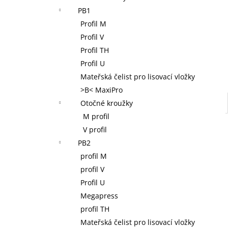
NOVOPRESS 32 AKU RADIÁLNÍ LIS 12-
l
PB1
110 MM, 32 KN, 18 V, AKUMULÁTOR 2,0
AH, NABÍJEČKA, KUFR
Profil M
38 400 Kč
Profil V
Profil TH
Profil U
Mateřská čelist pro lisovací vložky
>B< MaxiPro
Otočné kroužky
M profil
V profil
PB2
profil M
profil V
Profil U
Megapress
profil TH
Mateřská čelist pro lisovací vložky