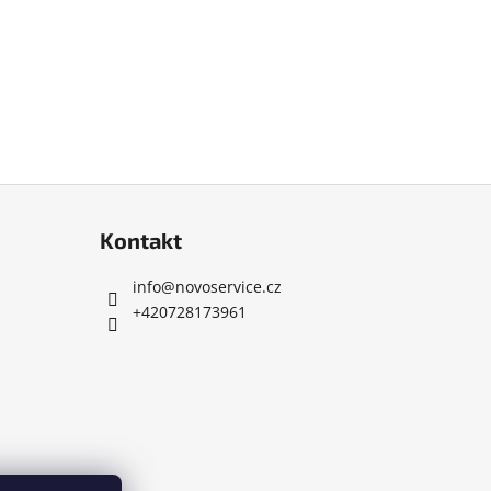
Kontakt
info
@
novoservice.cz
+420728173961