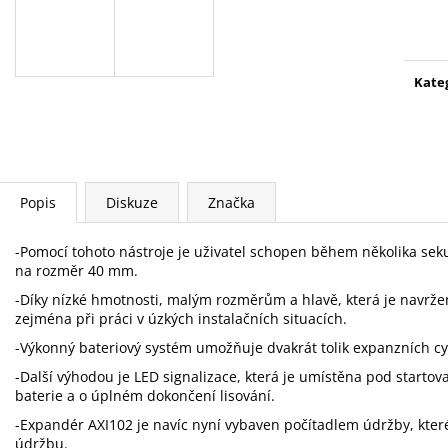
EFP203
ACO103 1X2,0A
Měr
cena
22 300 Kč
38 576,48 Kč
Kate
Popis
Diskuze
Značka
-Pomocí tohoto nástroje je uživatel schopen během několika sekun
na rozměr 40 mm.
-Díky nízké hmotnosti, malým rozměrům a hlavě, která je navrže
zejména při práci v úzkých instalačních situacích.
-Výkonný bateriový systém umožňuje dvakrát tolik expanzních c
-Další výhodou je LED signalizace, která je umístěna pod startov
baterie a o úplném dokončení lisování.
-Expandér AXI102 je navíc nyní vybaven počítadlem údržby, kter
údržbu.