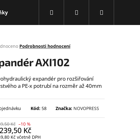
Hledat
Přihlášení
Nákupní
ňky
Obchodní podmínky
Kontakty
Novink
košík
rné
dnoceno
Podrobnosti hodnocení
cení
ktu
pandér AXI102
rohydraulický expandér pro rozšiřování
rstvého a PE-x potrubí na rozměr až 40mm
ček.
bjednávku
Kód:
58
Značka:
NOVOPRESS
89,50 Kč
–10 %
Následující
239,50 Kč
49,80 Kč včetně DPH