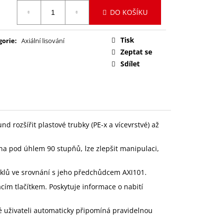
H
ná
DO KOŠÍKU
:
Tisk
gorie
:
Axiální lisování
Zeptat se
Sdílet
d rozšířit plastové trubky (PE-x a vícevrstvé) až
na pod úhlem 90 stupňů, lze zlepšit manipulaci,
yklů ve srovnání s jeho předchůdcem AXI101.
acím tlačítkem. Poskytuje informace o nabití
é uživateli automaticky připomíná pravidelnou