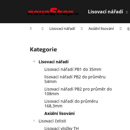
K
Přejít
na
o
Lisovací nářadí
obsah
Zpět
Zpět
š
do
do
í
Domů
Lisovací nářadí
Axiální lisování
E
obchodu
obchodu
k
P
o
Přeskočit
Kategorie
s
kategorie
t
Lisovací nářadí
r
Lisovací nářadí PB1 do 35mm
a
lisovací nářadí PB2 do průměru
n
54mm
n
Lisovací nářadí PB2 pro průměr do
108mm
í
Lisovací nářadí do průměru
p
168,3mm
a
Axiální lisování
n
Lisovací čelisti
e
Lisovací vložky TH