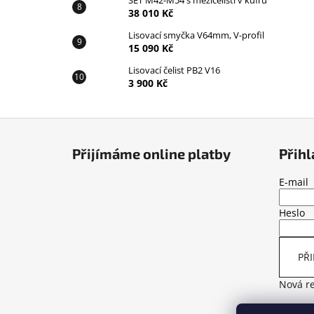
SET M42-M54 s mezičelistí v kufru
38 010 Kč
Lisovací smyčka V64mm, V-profil
15 090 Kč
Lisovací čelist PB2 V16
3 900 Kč
Z
á
Přijímáme online platby
Přihl
p
a
E-mail
t
Heslo
í
PŘI
Nová re