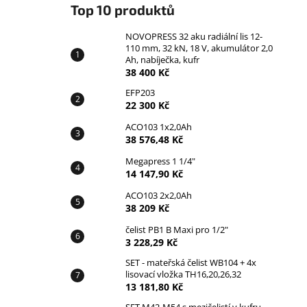
Top 10 produktů
NOVOPRESS 32 aku radiální lis 12-
110 mm, 32 kN, 18 V, akumulátor 2,0
Ah, nabíječka, kufr
38 400 Kč
EFP203
22 300 Kč
ACO103 1x2,0Ah
38 576,48 Kč
Megapress 1 1/4"
14 147,90 Kč
ACO103 2x2,0Ah
38 209 Kč
čelist PB1 B Maxi pro 1/2"
3 228,29 Kč
SET - mateřská čelist WB104 + 4x
lisovací vložka TH16,20,26,32
13 181,80 Kč