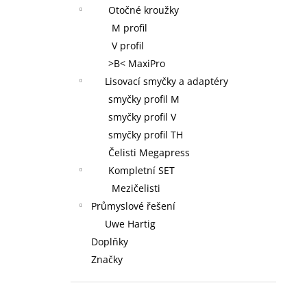
Otočné kroužky
M profil
V profil
>B< MaxiPro
Lisovací smyčky a adaptéry
smyčky profil M
smyčky profil V
smyčky profil TH
Čelisti Megapress
Kompletní SET
Mezičelisti
Průmyslové řešení
Uwe Hartig
Doplňky
Značky